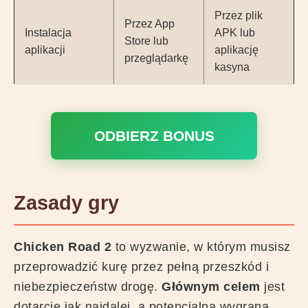
Przez plik
Przez App
Instalacja
APK lub
Store lub
aplikacji
aplikację
przeglądarkę
kasyna
ODBIERZ BONUS
Zasady gry
Chicken Road 2
to wyzwanie, w którym musisz
przeprowadzić kurę przez pełną przeszkód i
niebezpieczeństw drogę.
Głównym celem
jest
dotarcie jak najdalej, a potencjalna wygrana