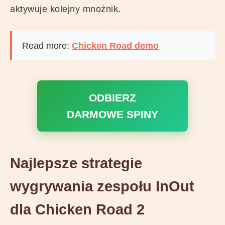
aktywuje kolejny mnożnik.
Read more:
Chicken Road demo
ODBIERZ
DARMOWE SPINY
Najlepsze strategie
wygrywania zespołu InOut
dla Chicken Road 2