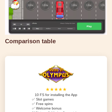
Comparison table
★★★★★
10 FS for installing the App
✅ Slot games
✅ Free spins
✅ Welcome bonus