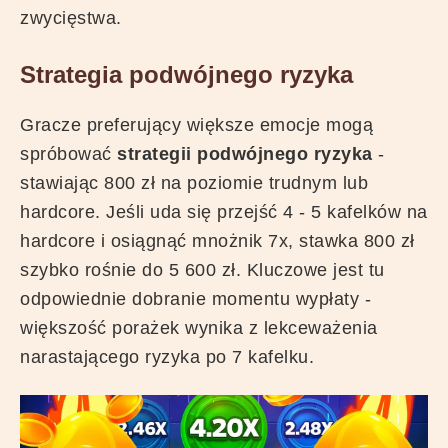
zwycięstwa.
Strategia podwójnego ryzyka
Gracze preferujący większe emocje mogą
spróbować
strategii podwójnego ryzyka
-
stawiając 800 zł na poziomie trudnym lub
hardcore. Jeśli uda się przejść 4 - 5 kafelków na
hardcore i osiągnąć mnożnik 7x, stawka 800 zł
szybko rośnie do 5 600 zł. Kluczowe jest tu
odpowiednie dobranie momentu wypłaty -
większość porażek wynika z lekceważenia
narastającego ryzyka po 7 kafelku.