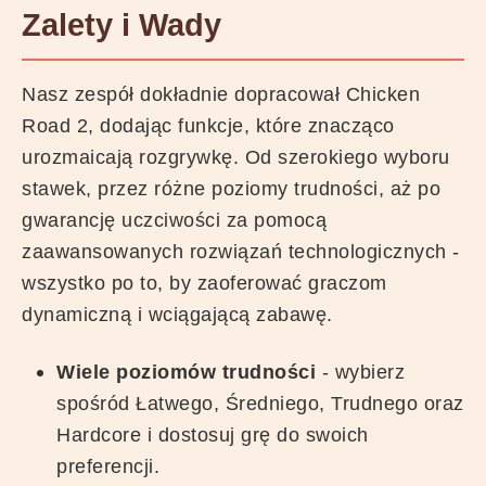
Zalety i Wady
Nasz zespół dokładnie dopracował Chicken
Road 2, dodając funkcje, które znacząco
urozmaicają rozgrywkę. Od szerokiego wyboru
stawek, przez różne poziomy trudności, aż po
gwarancję uczciwości za pomocą
zaawansowanych rozwiązań technologicznych -
wszystko po to, by zaoferować graczom
dynamiczną i wciągającą zabawę.
Wiele poziomów trudności
- wybierz
spośród Łatwego, Średniego, Trudnego oraz
Hardcore i dostosuj grę do swoich
preferencji.