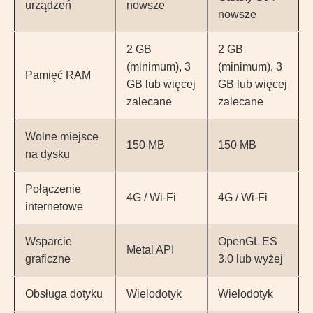
urządzeń
nowsze
nowsze
2 GB
2 GB
(minimum), 3
(minimum), 3
Pamięć RAM
GB lub więcej
GB lub więcej
zalecane
zalecane
Wolne miejsce
150 MB
150 MB
na dysku
Połączenie
4G / Wi-Fi
4G / Wi-Fi
internetowe
Wsparcie
OpenGL ES
Metal API
graficzne
3.0 lub wyżej
Obsługa dotyku
Wielodotyk
Wielodotyk