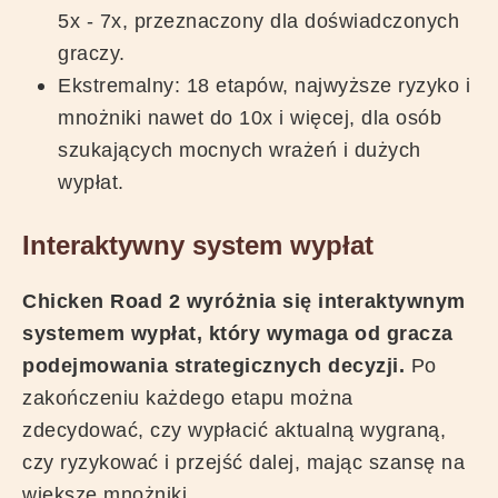
5x - 7x, przeznaczony dla doświadczonych
graczy.
Ekstremalny: 18 etapów, najwyższe ryzyko i
mnożniki nawet do 10x i więcej, dla osób
szukających mocnych wrażeń i dużych
wypłat.
Interaktywny system wypłat
Chicken Road 2 wyróżnia się interaktywnym
systemem wypłat, który wymaga od gracza
podejmowania strategicznych decyzji.
Po
zakończeniu każdego etapu można
zdecydować, czy wypłacić aktualną wygraną,
czy ryzykować i przejść dalej, mając szansę na
większe mnożniki.