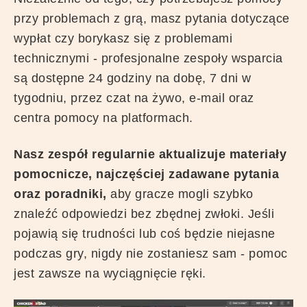
przy problemach z grą, masz pytania dotyczące
wypłat czy borykasz się z problemami
technicznymi - profesjonalne zespoły wsparcia
są dostępne 24 godziny na dobę, 7 dni w
tygodniu, przez czat na żywo, e-mail oraz
centra pomocy na platformach.
Nasz zespół regularnie aktualizuje materiały
pomocnicze, najczęściej zadawane pytania
oraz poradniki,
aby gracze mogli szybko
znaleźć odpowiedzi bez zbędnej zwłoki. Jeśli
pojawią się trudności lub coś będzie niejasne
podczas gry, nigdy nie zostaniesz sam - pomoc
jest zawsze na wyciągnięcie ręki.