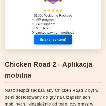
★★★★★
$1000 Welcome Package
✅ VIP program
✅ 24/7 support
✅ Mobile app
❌ Limited payment methods
{brand_content}
Chicken Road 2 - Aplikacja
mobilna
Nasz zespół zadbał, aby Chicken Road 2 był w
pełni dostosowany do gry na urządzeniach
mobilnych. Niezależnie od tego, czy grasz w