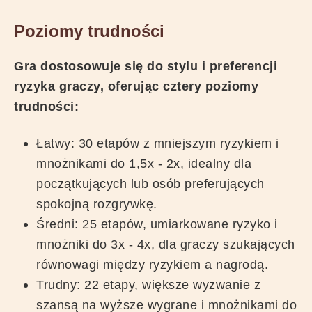
Poziomy trudności
Gra dostosowuje się do stylu i preferencji
ryzyka graczy, oferując cztery poziomy
trudności:
Łatwy: 30 etapów z mniejszym ryzykiem i
mnożnikami do 1,5x - 2x, idealny dla
początkujących lub osób preferujących
spokojną rozgrywkę.
Średni: 25 etapów, umiarkowane ryzyko i
mnożniki do 3x - 4x, dla graczy szukających
równowagi między ryzykiem a nagrodą.
Trudny: 22 etapy, większe wyzwanie z
szansą na wyższe wygrane i mnożnikami do