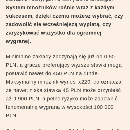
System mnożników rośnie wraz z każdym
sukcesem, dzięki czemu możesz wybrać, czy
zadowolić się wcześniejszą wypłatą, czy
zaryzykować wszystko dla ogromnej
wygranej.
Minimalne zakłady zaczynają się już od 0,50
PLN, a gracze preferujący wyższe stawki mogą
postawić nawet do 450 PLN na rundę.
Maksymalny mnożnik wynosi x220, co oznacza,
że nawet niska stawka 45 PLN może przynieść
aż 9 900 PLN, a pełne ryzyko może zapewnić
fenomenalną wygraną w wysokości 100 000
PLN.